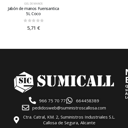
GEL DE MANOS
Jabón de manos Fuensantica
5L Coco
0
out of 5
5,71
€
Q
s
A
L
966 75 70 77
664458389
pedidosweb@suministroscallosa.com
Ctra. Catral, KM. 2, Suministros Industriales S.L.
Callosa de Segura, Alicante