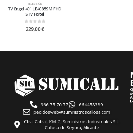
TELEVISIÓN
TV Engel 40" LE4085SM FHD
STV Hotel
0
out of 5
229,00
€
Q
s
A
L
966 75 70 77
664458389
pedidosweb@suministroscallosa.com
Ctra. Catral, KM. 2, Suministros Industriales S.L.
Callosa de Segura, Alicante