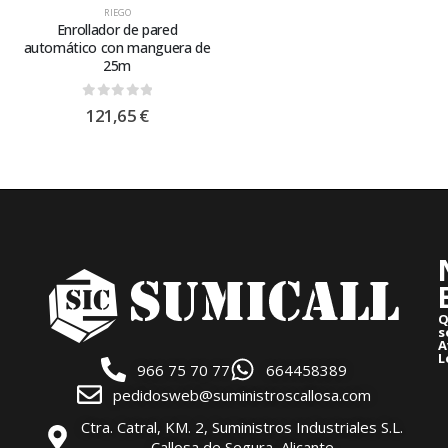
RIEGO
Enrollador de pared
automático con manguera de
25m
0
out of 5
121,65
€
Q
s
A
L
966 75 70 77
664458389
pedidosweb@suministroscallosa.com
Ctra. Catral, KM. 2, Suministros Industriales S.L.
Callosa de Segura, Alicante