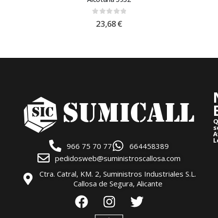
0
out of 5
23,68
€
Q
s
A
L
966 75 70 77
664458389
pedidosweb@suministroscallosa.com
Ctra. Catral, KM. 2, Suministros Industriales S.L.
Callosa de Segura, Alicante