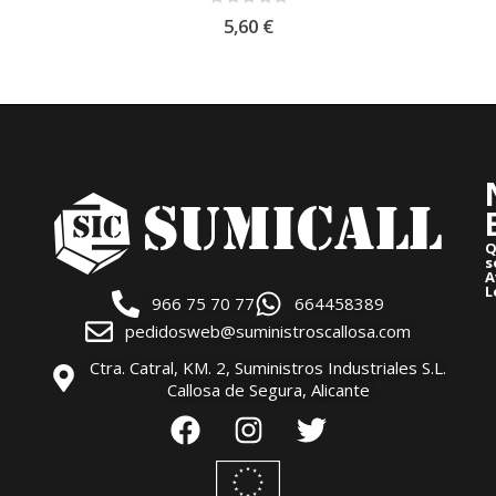
0
out of 5
5,60
€
Q
s
A
L
966 75 70 77
664458389
pedidosweb@suministroscallosa.com
Ctra. Catral, KM. 2, Suministros Industriales S.L.
Callosa de Segura, Alicante