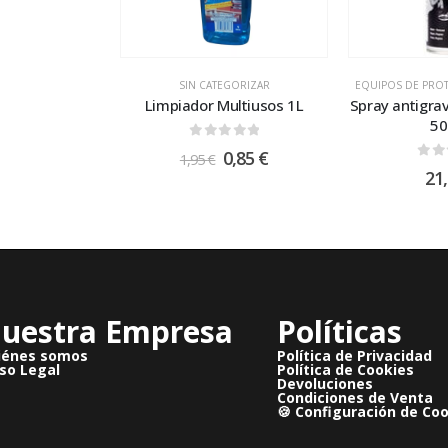
SIN CATEGORIZAR
EQUIPOS DE PROT
Limpiador Multiusos 1L
Spray antigrav
50
0
out of 5
0,85
€
1,95
€
0
ou
21
uestra Empresa
Políticas
iénes somos
Política de Privacidad
so Legal
Política de Cookies
Devoluciones
Condiciones de Venta
🍪 Configuración de Co