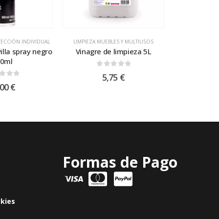
ECCIÓN INDIVIDUAL
LIMPIEZA MUEBLES Y MULTIUSOS
illa spray negro
Vinagre de limpieza 5L
0ml
0
out of 5
5,75
€
t of 5
,00
€
Formas de Pago
okies