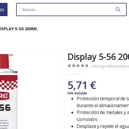
as
ISPLAY 5-56 200ML
Display 5-56 2
( No hay valoraciones a
0
out of 5
5,71
€
IVA incluido
Protección temporal de l
durante el almacenamien
Protección de metales y a
corrosión.
Desplaza y repele el agu