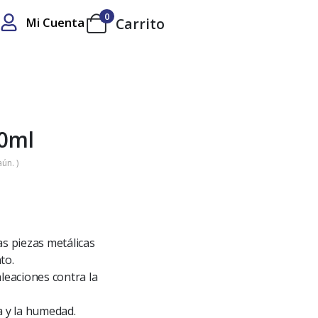
0
Mi Cuenta
Carrito
00ml
ún. )
as piezas metálicas
to.
leaciones contra la
a y la humedad.