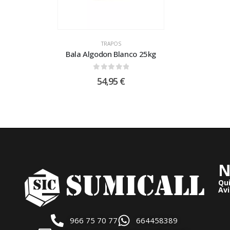
TRAPOS
Bala Algodon Blanco 25kg
0
out of 5
54,95
€
N
Qu
Avi
966 75 70 77
664458389