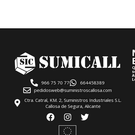
Q
s
A
L
966 75 70 77
664458389
pedidosweb@suministroscallosa.com
Ctra. Catral, KM. 2, Suministros Industriales S.L.
Callosa de Segura, Alicante