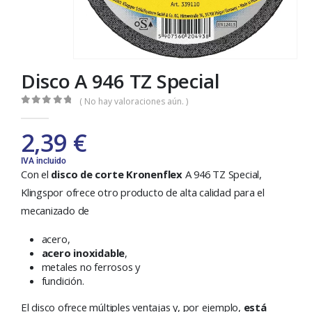
Disco A 946 TZ Special
( No hay valoraciones aún. )
0
out of 5
2,39
€
IVA incluido
Con el
disco de corte Kronenflex
A 946 TZ Special,
Klingspor ofrece otro producto de alta calidad para el
mecanizado de
acero,
acero inoxidable
,
metales no ferrosos y
fundición.
El disco ofrece múltiples ventajas y, por ejemplo,
está