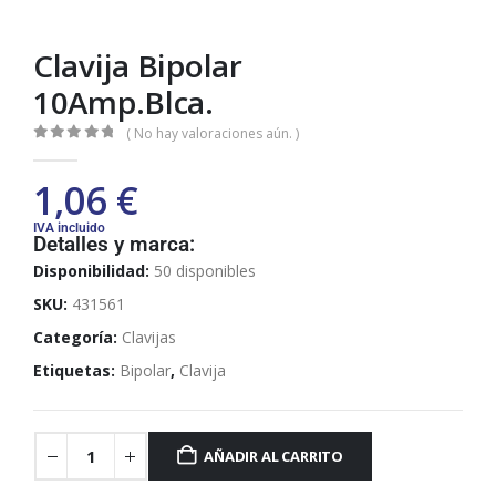
Clavija Bipolar
10Amp.Blca.
( No hay valoraciones aún. )
0
out of 5
1,06
€
IVA incluido
Detalles y marca:
Disponibilidad:
50 disponibles
SKU:
431561
Categoría:
Clavijas
Etiquetas:
Bipolar
,
Clavija
AÑADIR AL CARRITO