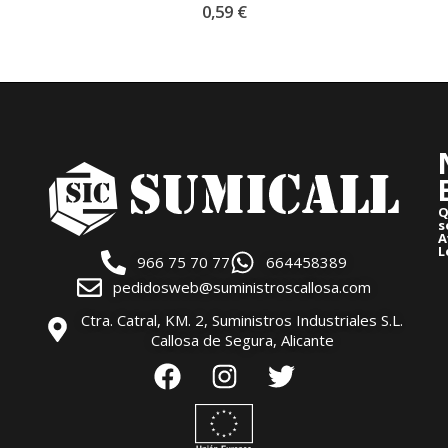
0
out of 5
0,59
€
Q
s
A
L
966 75 70 77
664458389
pedidosweb@suministroscallosa.com
Ctra. Catral, KM. 2, Suministros Industriales S.L.
Callosa de Segura, Alicante