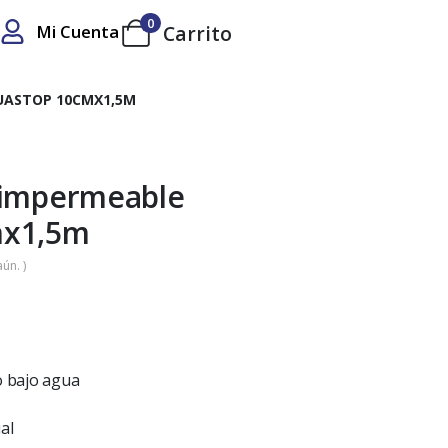
0
Mi Cuenta
Carrito
UASTOP 10CMX1,5M
 impermeable
mx1,5m
ún. )
o bajo agua
al