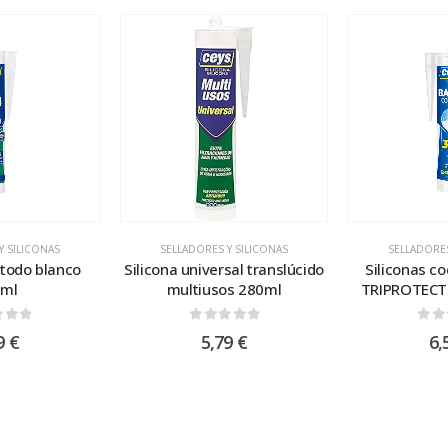
Y SILICONAS
SELLADORES Y SILICONAS
SELLADORES
atodo blanco
Silicona universal translúcido
Siliconas c
0ml
multiusos 280ml
TRIPROTECT
 of 5
0
out of 5
0
ou
9
€
5,79
€
6,