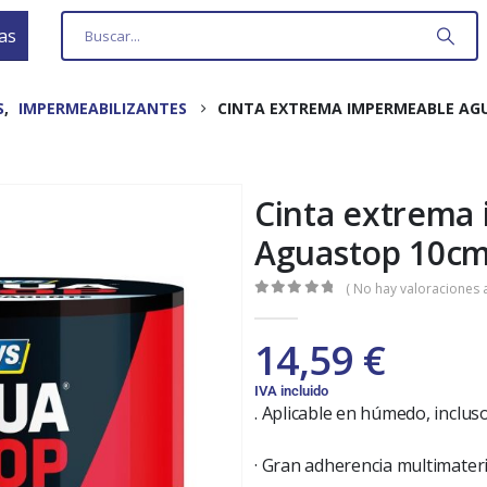
as
S
,
IMPERMEABILIZANTES
CINTA EXTREMA IMPERMEABLE AG
Cinta extrema
Aguastop 10c
( No hay valoraciones a
0
out of 5
14,59
€
IVA incluido
. Aplicable en húmedo, inclus
· Gran adherencia multimateri