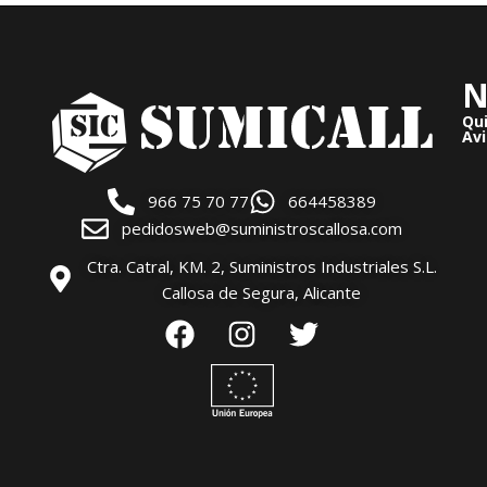
N
Qu
Avi
966 75 70 77
664458389
pedidosweb@suministroscallosa.com
Ctra. Catral, KM. 2, Suministros Industriales S.L.
Callosa de Segura, Alicante