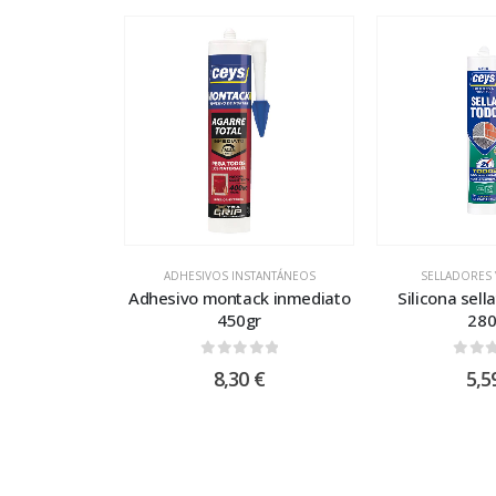
ADHESIVOS INSTANTÁNEOS
SELLADORES 
Adhesivo montack inmediato
Silicona sell
450gr
28
0
out of 5
0
out
8,30
€
5,5