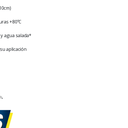
/10cm)
turas +80ºC
o y agua salada*
su aplicación
a
,