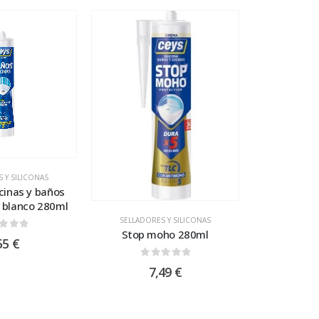
 Y SILICONAS
ocinas y baños
 blanco 280ml
SELLADORES Y SILICONAS
Stop moho 280ml
t of 5
55
€
0
out of 5
7,49
€