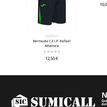
0
out
10,
COLEGIOS
Bermuda C.E.I.P. Rafael
Altamira
0
out of 5
12,50
€
N
Qu
Avi