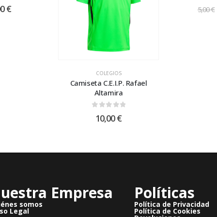
 of 5
0
ou
00
€
5,00
€
COLEGIOS
Camiseta C.E.I.P. Rafael
Altamira
0
out of 5
10,00
€
uestra Empresa
Políticas
iénes somos
Política de Privacidad
so Legal
Política de Cookies