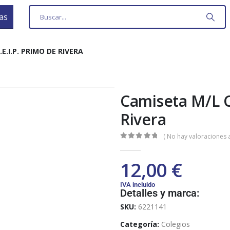
as
E.I.P. PRIMO DE RIVERA
Camiseta M/L C
Rivera
( No hay valoraciones a
0
out of 5
12,00
€
IVA incluido
Detalles y marca:
SKU:
6221141
Categoría:
Colegios