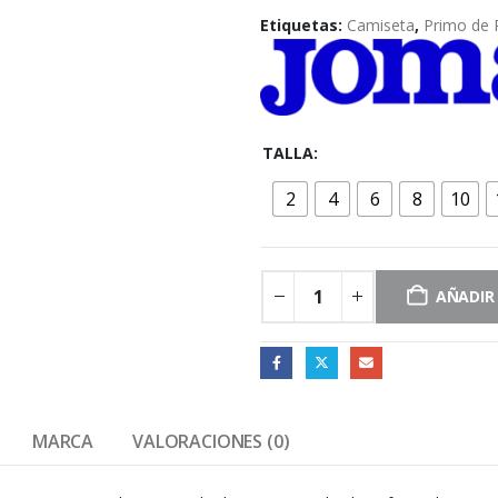
Etiquetas:
Camiseta
,
Primo de 
TALLA
2
4
6
8
10
AÑADIR
MARCA
VALORACIONES (0)