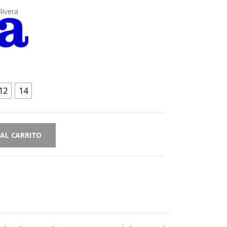
Rivera
12
14
 AL CARRITO