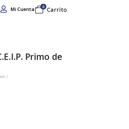
0
Mi Cuenta
Carrito
.E.I.P. Primo de
ún. )