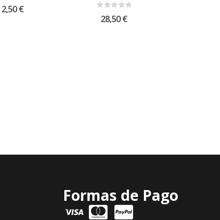
t of 5
2,50
€
0
out of 5
28,50
€
Formas de Pago