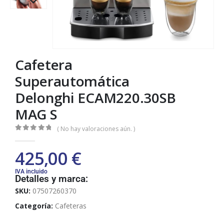
Cafetera
Superautomática
Delonghi ECAM220.30SB
MAG S
( No hay valoraciones aún. )
0
out of 5
425,00
€
IVA incluido
Detalles y marca:
SKU:
07507260370
Categoría:
Cafeteras