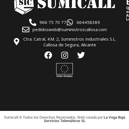
Q
s
A
L
966 75 70 77
664458389
pedidosweb@suministroscallosa.com
Ctra. Catral, KM. 2, Suministros Industriales S.L.
Callosa de Segura, Alicante
Sumicall © Todos los Derechos Reservados. Web creada por
La Vega Baja
Servicios Telemáticos SL