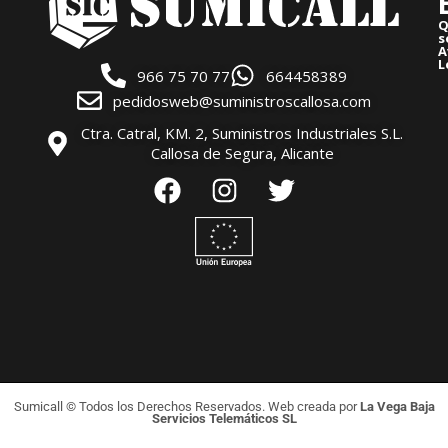
Q
s
A
L
966 75 70 77
664458389
pedidosweb@suministroscallosa.com
Ctra. Catral, KM. 2, Suministros Industriales S.L.
Callosa de Segura, Alicante
Sumicall © Todos los Derechos Reservados. Web creada por
La Vega Baja
Servicios Telemáticos SL