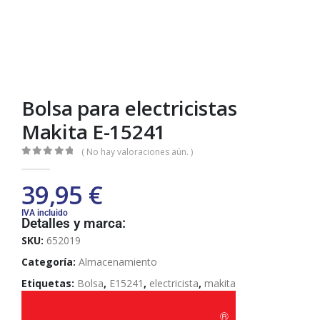
Bolsa para electricistas
Makita E-15241
( No hay valoraciones aún. )
0
out of 5
39,95
€
IVA incluido
Detalles y marca:
SKU:
652019
Categoría:
Almacenamiento
Etiquetas:
Bolsa
,
E15241
,
electricista
,
makita