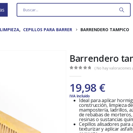
as
LIMPIEZA
,
CEPILLOS PARA BARRER
BARRENDERO TAMPICO
Barrendero ta
( No hay valoraciones a
0
out of 5
19,98
€
IVA incluido
Ideal para aplicar hormig
construcción, limpieza d
mampostería, ladrillos, a
de rebabas de morteros, 
resinas o sustancias quím
Cepillos alisadores para
texturizar y aplicar asfa