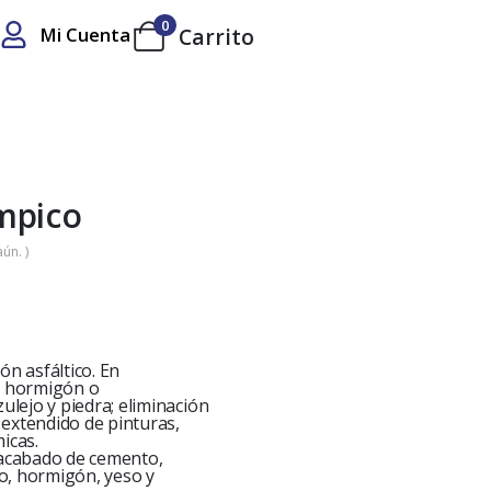
0
Mi Cuenta
Carrito
mpico
ún. )
ón asfáltico. En
e hormigón o
zulejo y piedra; eliminación
extendido de pinturas,
icas.
 acabado de cemento,
lto, hormigón, yeso y