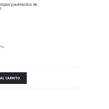
limpiar pavimentos de
o
nte
,
 AL CARRITO