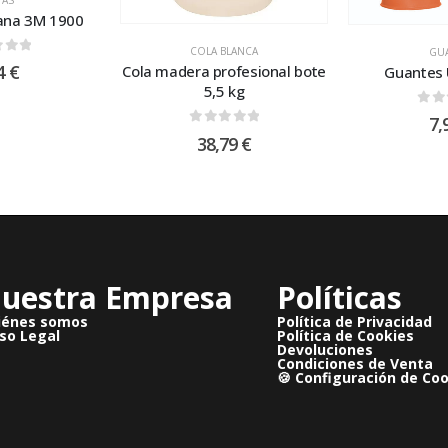
ana 3M 1900
COLA BLANCA
GU
 of 5
4
€
Cola madera profesional bote
Guantes 
5,5 kg
0
ou
7,
0
out of 5
38,79
€
uestra Empresa
Políticas
iénes somos
Política de Privacidad
so Legal
Política de Cookies
Devoluciones
Condiciones de Venta
🍪 Configuración de Co