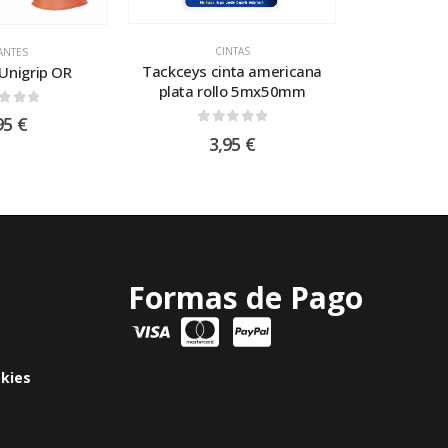
CINTAS
ANTES
Tackceys cinta americana
Unigrip OR
plata rollo 5mx50mm
t of 5
95
€
0
out of 5
3,95
€
Formas de Pago
okies