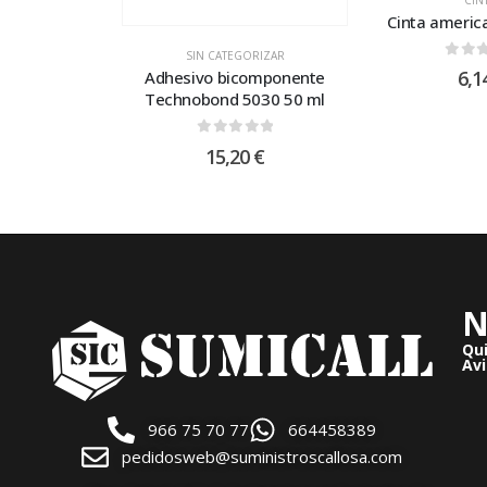
Cinta americ
SIN CATEGORIZAR
0
out
6,1
Adhesivo bicomponente
Technobond 5030 50 ml
0
out of 5
15,20
€
N
Qu
Avi
966 75 70 77
664458389
pedidosweb@suministroscallosa.com