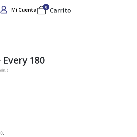
0
Mi Cuenta
Carrito
 Every 180
ún. )
80
,