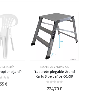
O DE JARDÍN
ESCALERAS Y ANDAMIOS
propileno jardín
Taburete plegable Grand
Karlo 3 peldaños 60x59
t of 5
,55
€
0
out of 5
224,70
€