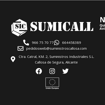
N
Qu
Avi
966 75 70 77
664458389
pedidosweb@suministroscallosa.com
Ctra. Catral, KM. 2, Suministros Industriales S.L.
Callosa de Segura, Alicante