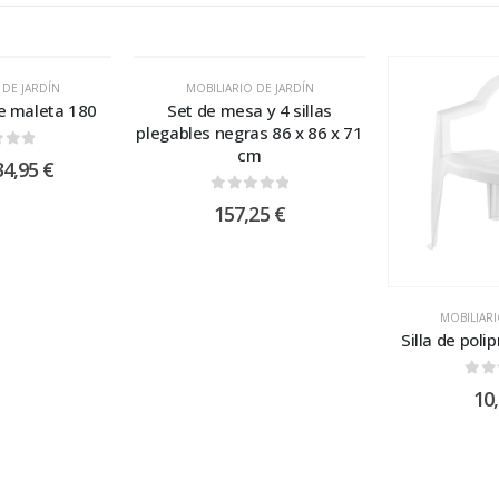
 DE JARDÍN
MOBILIARIO DE JARDÍN
e maleta 180
Set de mesa y 4 sillas
plegables negras 86 x 86 x 71
cm
 of 5
34,95
€
0
out of 5
157,25
€
MOBILIARI
Silla de poli
0
ou
10