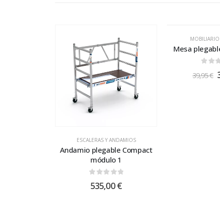
MOBILIARIO
Mesa plegabl
0
out
39,95
€
ESCALERAS Y ANDAMIOS
Andamio plegable Compact
módulo 1
0
out of 5
535,00
€