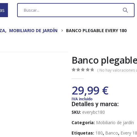
as
AZA
,
MOBILIARIO DE JARDÍN
BANCO PLEGABLE EVERY 180
Banco plegable
( No hay valoraciones a
0
out of 5
29,99
€
IVA incluido
Detalles y marca:
SKU:
everybc180
Categoría:
Mobiliario de jardín
Etiquetas:
180
,
Banco
,
Every 1