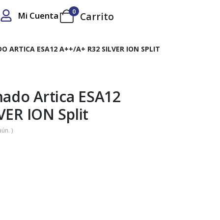
0
Mi Cuenta
Carrito
O ARTICA ESA12 A++/A+ R32 SILVER ION SPLIT
nado Artica ESA12
VER ION Split
ún. )