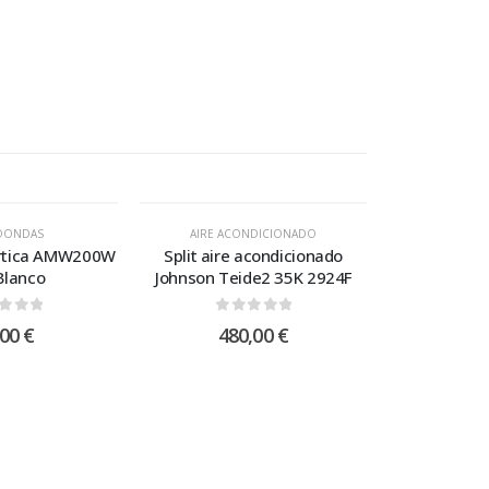
OONDAS
AIRE ACONDICIONADO
rtica AMW200W
Split aire acondicionado
Blanco
Johnson Teide2 35K 2924F
t of 5
0
out of 5
,00
€
480,00
€