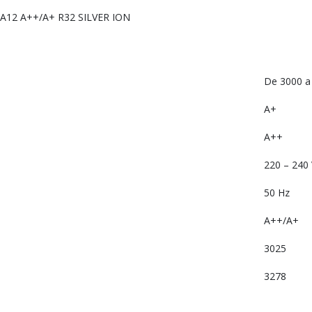
A12 A++/A+ R32 SILVER ION
De 3000 a 
A+
A++
220 – 240
50 Hz
A++/A+
3025
3278