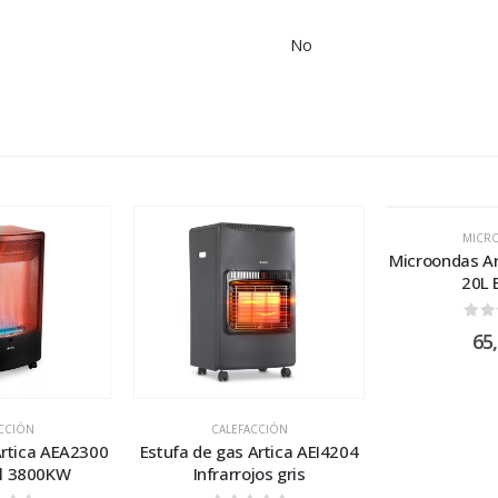
No
MICR
Microondas A
20L 
0
ou
65
CCIÓN
CALEFACCIÓN
Artica AEA2300
Estufa de gas Artica AEI4204
l 3800KW
Infrarrojos gris