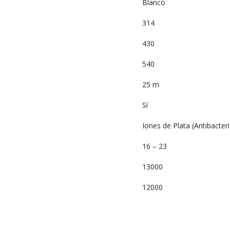
Blanco
314
430
540
25 m
Sí
Iones de Plata (Antibacter
16 – 23
13000
12000