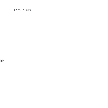
-15 ºC / 30ºC
lth