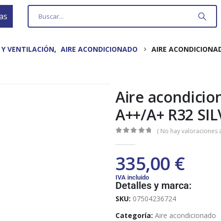
as
 Y VENTILACIÓN
,
AIRE ACONDICIONADO
AIRE ACONDICIONAD
Aire acondicio
A++/A+ R32 SIL
( No hay valoraciones a
0
out of 5
335,00
€
IVA incluido
Detalles y marca:
SKU:
07504236724
Categoría:
Aire acondicionado