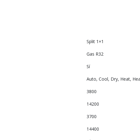
Split 1×1
Gas R32
Sí
Auto, Cool, Dry, Heat, Hea
3800
14200
3700
14400