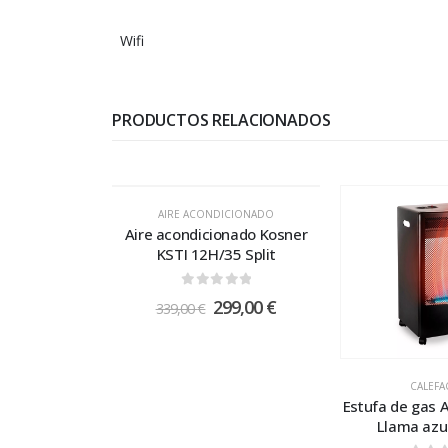
Wifi
PRODUCTOS RELACIONADOS
AIRE ACONDICIONADO
Aire acondicionado Kosner
KSTI 12H/35 Split
0
out of 5
299,00
€
339,00
€
CALEFA
Estufa de gas 
Llama azu