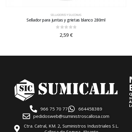
SELLADORES Y SILICONAS
Sellador para juntas y grietas blanco 280ml
0
out of 5
2,59
€
Q
s
A
L
966 75 70 77
664458389
pedidosweb@suministroscallosa.com
Ctra. Catral, KM. 2, Suministros Industriales S.L.
Callosa de Segura, Alicante