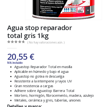
Agua stop reparador
total gris 1kg
( No hay valoraciones aún. )
0
out of 5
20,55
€
IVA incluido
Aguastop Reparador Total en masilla
Aplicable en húmedo y bajo el agua
Aguastop no gotea ni descuelga
Resistente a la intemperie y rayos UV
Gran resistencia a cargas
Adhiere sobre Aguastop Barrera Total
Mortero, hormigón, fibrocemento, madera, azulejo
Metales, cerámica y gres, tuberías, uniones
Detalles y marca: